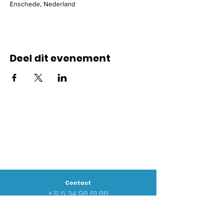
Enschede, Nederland
Deel dit evenement
Contact
+31 6
34 98 81 88
info@goednieuwsgemeente.nl