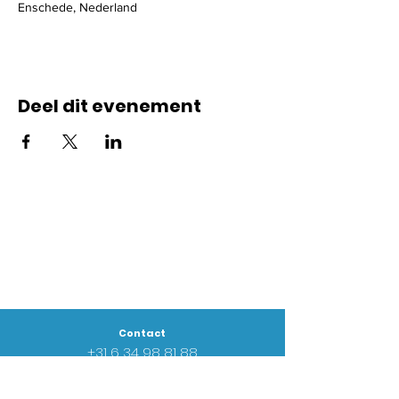
Enschede, Nederland
Deel dit evenement
Contact
+31 6
34 98 81 88
info@goednieuwsgemeente.nl