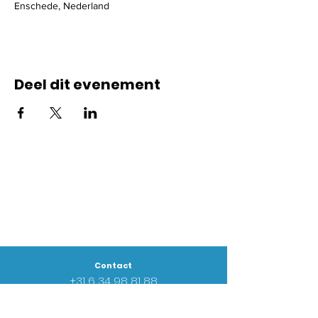
Enschede, Nederland
Deel dit evenement
Contact
+31 6
34 98 81 88
info@goednieuwsgemeente.nl