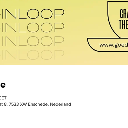
ie
 CET
traat 8, 7533 XW Enschede, Nederland