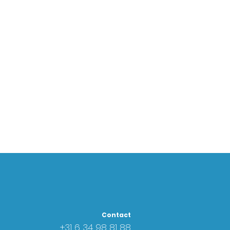
Contact
+31 6
34 98 81 88