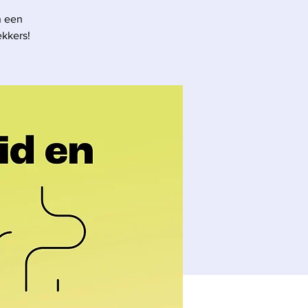
n een
ekkers!