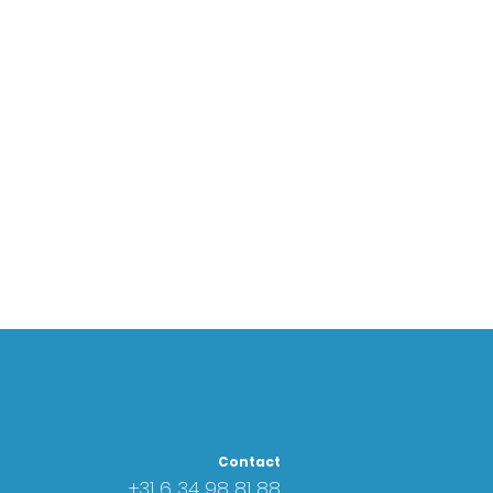
Contact
+31 6
34 98 81 88