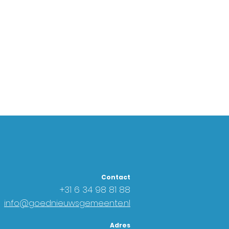
Contact
+31 6
34 98 81 88
info@goednieuwsgemeente.nl
Adres