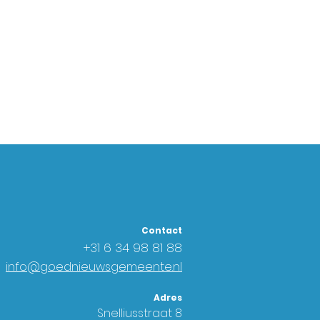
Contact
+31 6
34 98 81 88
info@goednieuwsgemeente.nl
Adres
Snelliusstraat 8